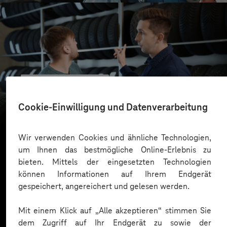
reifencom GmbH
Business GPT für eine sichere und effiziente KI-
Cookie-Einwilligung und Datenverarbeitung
Nutzung
Wir verwenden Cookies und ähnliche Technologien,
um Ihnen das bestmögliche Online-Erlebnis zu
bieten. Mittels der eingesetzten Technologien
Mehr laden
können Informationen auf Ihrem Endgerät
gespeichert, angereichert und gelesen werden.
Mit einem Klick auf „Alle akzeptieren“ stimmen Sie
dem Zugriff auf Ihr Endgerät zu sowie der