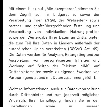
Mehr laden
Mit einem Klick auf „Alle akzeptieren“ stimmen Sie
dem Zugriff auf Ihr Endgerät zu sowie der
Verarbeitung Ihrer
Daten
, der Webseiten- sowie
partner- und geräteübergreifenden Erstellung und
Verarbeitung von individuellen Nutzungsprofilen
Zahlreiche Unternehmen
sowie der Weitergabe Ihrer Daten an Drittanbieter,
die zum Teil Ihre Daten in Ländern außerhalb der
vertrauen auf unsere
europäischen Union verarbeiten (DSGVO Art. 49).
Die Daten werden für Analysen, Retargeting und zur
Expertise. Hier eine Auswahl:
Ausspielung von personalisierten Inhalten und
Werbung auf Seiten der Telekom MMS, auf
Drittanbieterseiten sowie zu eigenen Zwecken von
Partnern genutzt und mit Daten zusammengeführt.
Weitere Informationen, auch zur Datenverarbeitung
durch Drittanbieter und zum jederzeit möglichen
Widerrufs Ihrer Einwilligung, finden Sie in den
Einstellungen sowie in unseren