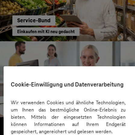
Service-Bund
Einkaufen mit KI neu gedacht
Cookie-Einwilligung und Datenverarbeitung
Kreis Bergstraße
Wir verwenden Cookies und ähnliche Technologien,
KI für moderne Verwaltung
um Ihnen das bestmögliche Online-Erlebnis zu
bieten. Mittels der eingesetzten Technologien
können Informationen auf Ihrem Endgerät
gespeichert, angereichert und gelesen werden.