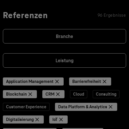
Referenzen
96 Ergebnisse
Branche
Leistung
Application Management
Barrierefreiheit
Blockchain
CRM
Cloud
Consulting
Customer Experience
Data Platform & Analytics
Digitalisierung
IoT