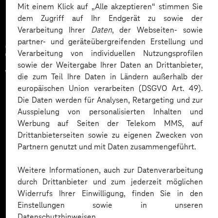
Mit einem Klick auf „Alle akzeptieren“ stimmen Sie
dem Zugriff auf Ihr Endgerät zu sowie der
Verarbeitung Ihrer
Daten
, der Webseiten- sowie
partner- und geräteübergreifenden Erstellung und
Zahlreiche Unternehmen
Verarbeitung von individuellen Nutzungsprofilen
sowie der Weitergabe Ihrer Daten an Drittanbieter,
vertrauen auf unsere
die zum Teil Ihre Daten in Ländern außerhalb der
europäischen Union verarbeiten (DSGVO Art. 49).
Expertise. Hier eine Auswahl:
Die Daten werden für Analysen, Retargeting und zur
Ausspielung von personalisierten Inhalten und
Werbung auf Seiten der Telekom MMS, auf
Drittanbieterseiten sowie zu eigenen Zwecken von
Partnern genutzt und mit Daten zusammengeführt.
Weitere Informationen, auch zur Datenverarbeitung
durch Drittanbieter und zum jederzeit möglichen
Widerrufs Ihrer Einwilligung, finden Sie in den
Einstellungen sowie in unseren
Datenschutzhinweisen.