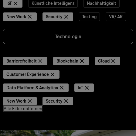
IoT
Künstliche Intelligenz
Nachhaltigkeit
New Work
Security
Testing
VR/ AR
Technologie
Barrierefreiheit
Blockchain
Cloud
Customer Experience
Data Platform & Analytics
IoT
New Work
Security
Alle Filter entfernen