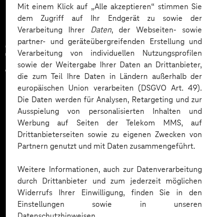
Mit einem Klick auf „Alle akzeptieren“ stimmen Sie
dem Zugriff auf Ihr Endgerät zu sowie der
Verarbeitung Ihrer
Daten
, der Webseiten- sowie
partner- und geräteübergreifenden Erstellung und
Zahlreiche Unternehmen
Verarbeitung von individuellen Nutzungsprofilen
sowie der Weitergabe Ihrer Daten an Drittanbieter,
vertrauen auf unsere
die zum Teil Ihre Daten in Ländern außerhalb der
europäischen Union verarbeiten (DSGVO Art. 49).
Expertise. Hier eine Auswahl:
Die Daten werden für Analysen, Retargeting und zur
Ausspielung von personalisierten Inhalten und
Werbung auf Seiten der Telekom MMS, auf
Drittanbieterseiten sowie zu eigenen Zwecken von
Partnern genutzt und mit Daten zusammengeführt.
Weitere Informationen, auch zur Datenverarbeitung
durch Drittanbieter und zum jederzeit möglichen
Widerrufs Ihrer Einwilligung, finden Sie in den
Einstellungen sowie in unseren
Datenschutzhinweisen.