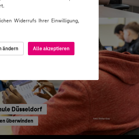
waltung
t.
chen Widerrufs Ihrer Einwilligung,
n ändern
Alle akzeptieren
hule Düsseldorf
ren überwinden