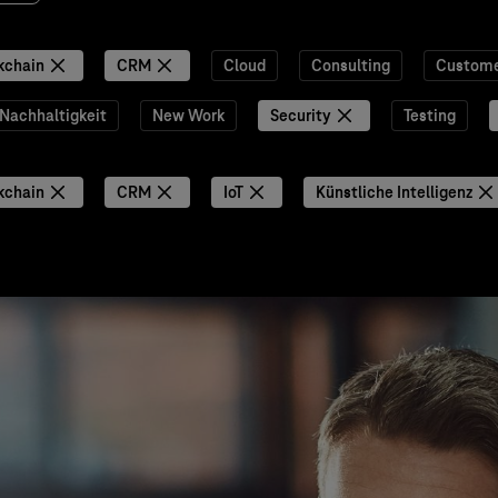
kchain
CRM
Cloud
Consulting
Custome
Nachhaltigkeit
New Work
Security
Testing
kchain
CRM
IoT
Künstliche Intelligenz