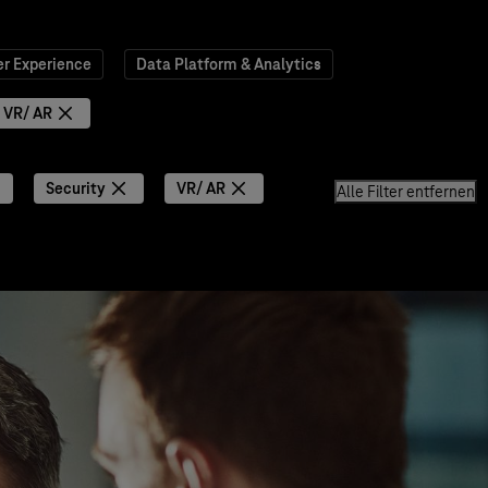
r Experience
Data Platform & Analytics
VR/ AR
Security
VR/ AR
Alle Filter entfernen