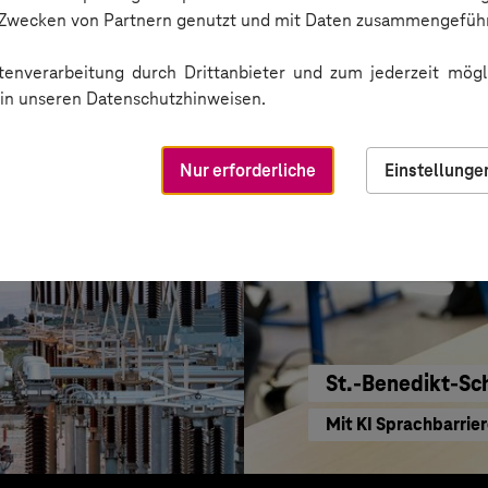
KI für moderne Ver
n Zwecken von Partnern genutzt und mit Daten zusammengeführ
enverarbeitung durch Drittanbieter und zum jederzeit mögli
e in unseren Datenschutzhinweisen.
Nur erforderliche
Einstellunge
St.-Benedikt-Sc
Mit KI Sprachbarrie