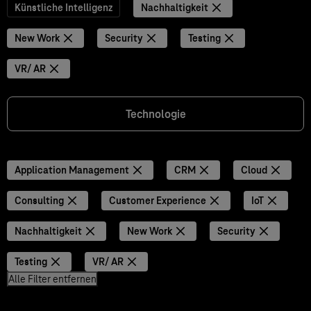
Künstliche Intelligenz
Nachhaltigkeit
New Work
Security
Testing
VR/ AR
Technologie
Application Management
CRM
Cloud
Consulting
Customer Experience
IoT
Nachhaltigkeit
New Work
Security
Testing
VR/ AR
Alle Filter entfernen