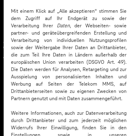
Mehr laden
Mit einem Klick auf „Alle akzeptieren“ stimmen Sie
dem Zugriff auf Ihr Endgerät zu sowie der
Verarbeitung Ihrer
Daten
, der Webseiten- sowie
partner- und geräteübergreifenden Erstellung und
Verarbeitung von individuellen Nutzungsprofilen
Zahlreiche Unternehmen
sowie der Weitergabe Ihrer Daten an Drittanbieter,
die zum Teil Ihre Daten in Ländern außerhalb der
vertrauen auf unsere
europäischen Union verarbeiten (DSGVO Art. 49).
Die Daten werden für Analysen, Retargeting und zur
Expertise. Hier eine Auswahl:
Ausspielung von personalisierten Inhalten und
Werbung auf Seiten der Telekom MMS, auf
Drittanbieterseiten sowie zu eigenen Zwecken von
Partnern genutzt und mit Daten zusammengeführt.
Weitere Informationen, auch zur Datenverarbeitung
durch Drittanbieter und zum jederzeit möglichen
Widerrufs Ihrer Einwilligung, finden Sie in den
Einstellungen sowie in unseren