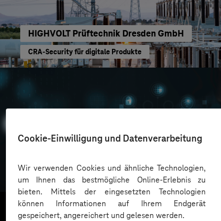
HIGHVOLT Prüftechnik Dresden GmbH
CRA-Security für digitale Produkte
Cookie-Einwilligung und Datenverarbeitung
Oskar Frech
Wir verwenden Cookies und ähnliche Technologien,
Sichere Cloud Transformation
um Ihnen das bestmögliche Online-Erlebnis zu
bieten. Mittels der eingesetzten Technologien
können Informationen auf Ihrem Endgerät
gespeichert, angereichert und gelesen werden.