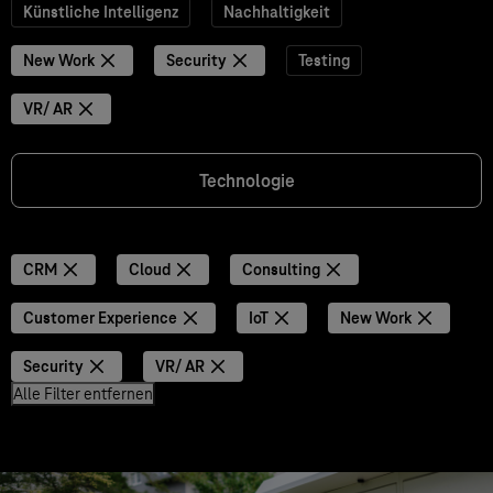
Künstliche Intelligenz
Nachhaltigkeit
New Work
Security
Testing
VR/ AR
Technologie
CRM
Cloud
Consulting
Customer Experience
IoT
New Work
Security
VR/ AR
Alle Filter entfernen