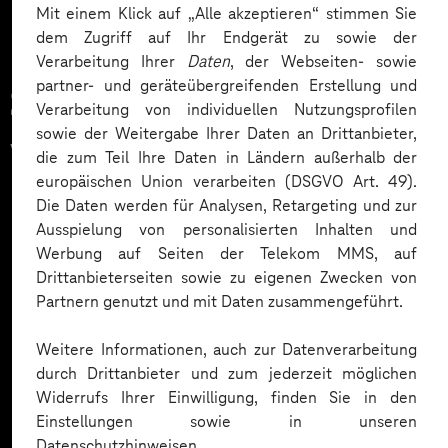
Mit einem Klick auf „Alle akzeptieren“ stimmen Sie
dem Zugriff auf Ihr Endgerät zu sowie der
Verarbeitung Ihrer
Daten
, der Webseiten- sowie
partner- und geräteübergreifenden Erstellung und
Zahlreiche Unternehmen
Verarbeitung von individuellen Nutzungsprofilen
sowie der Weitergabe Ihrer Daten an Drittanbieter,
vertrauen auf unsere
die zum Teil Ihre Daten in Ländern außerhalb der
europäischen Union verarbeiten (DSGVO Art. 49).
Expertise. Hier eine Auswahl:
Die Daten werden für Analysen, Retargeting und zur
Ausspielung von personalisierten Inhalten und
Werbung auf Seiten der Telekom MMS, auf
Drittanbieterseiten sowie zu eigenen Zwecken von
Partnern genutzt und mit Daten zusammengeführt.
Weitere Informationen, auch zur Datenverarbeitung
durch Drittanbieter und zum jederzeit möglichen
Widerrufs Ihrer Einwilligung, finden Sie in den
Einstellungen sowie in unseren
Datenschutzhinweisen.