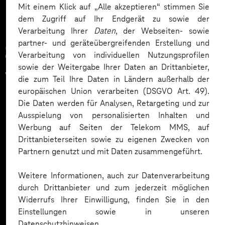
Mit einem Klick auf „Alle akzeptieren“ stimmen Sie
dem Zugriff auf Ihr Endgerät zu sowie der
Verarbeitung Ihrer
Daten
, der Webseiten- sowie
partner- und geräteübergreifenden Erstellung und
Zahlreiche Unternehmen
Verarbeitung von individuellen Nutzungsprofilen
sowie der Weitergabe Ihrer Daten an Drittanbieter,
vertrauen auf unsere
die zum Teil Ihre Daten in Ländern außerhalb der
europäischen Union verarbeiten (DSGVO Art. 49).
Expertise. Hier eine Auswahl:
Die Daten werden für Analysen, Retargeting und zur
Ausspielung von personalisierten Inhalten und
Werbung auf Seiten der Telekom MMS, auf
Drittanbieterseiten sowie zu eigenen Zwecken von
Partnern genutzt und mit Daten zusammengeführt.
Weitere Informationen, auch zur Datenverarbeitung
durch Drittanbieter und zum jederzeit möglichen
Widerrufs Ihrer Einwilligung, finden Sie in den
Einstellungen sowie in unseren
Datenschutzhinweisen.