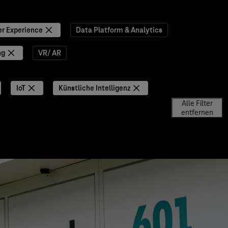
r Experience
Data Platform & Analytics
ng
VR/ AR
IoT
Künstliche Intelligenz
Alle Filter
entfernen