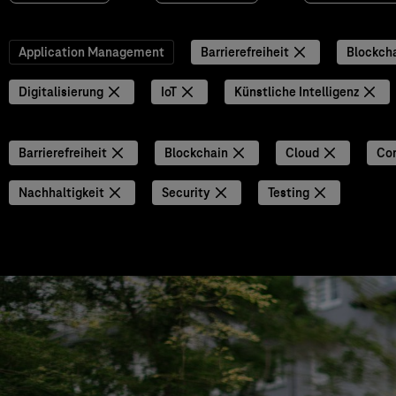
Application Management
Barrierefreiheit
Blockch
Digitalisierung
IoT
Künstliche Intelligenz
Barrierefreiheit
Blockchain
Cloud
Con
Nachhaltigkeit
Security
Testing