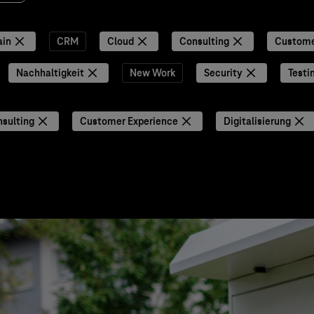
ain
CRM
Cloud
Consulting
Custome
Nachhaltigkeit
New Work
Security
Testi
sulting
Customer Experience
Digitalisierung