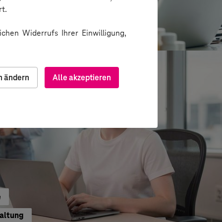
t.
ion über Messenger
chen Widerrufs Ihrer Einwilligung,
n ändern
Alle akzeptieren
e
waltung