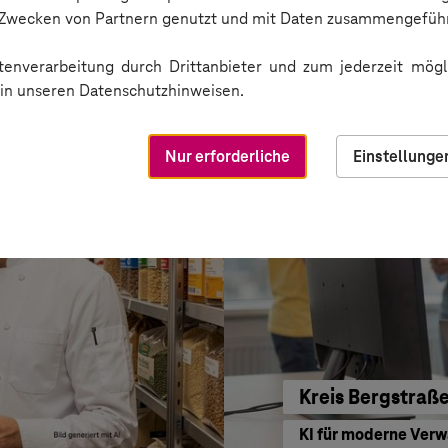
BARMER
n Zwecken von Partnern genutzt und mit Daten zusammengeführ
Sichere Kommunikat
enverarbeitung durch Drittanbieter und zum jederzeit mögli
e in unseren Datenschutzhinweisen.
Nur erforderliche
Einstellunge
Kreis Bergstraß
KI für moderne Ver