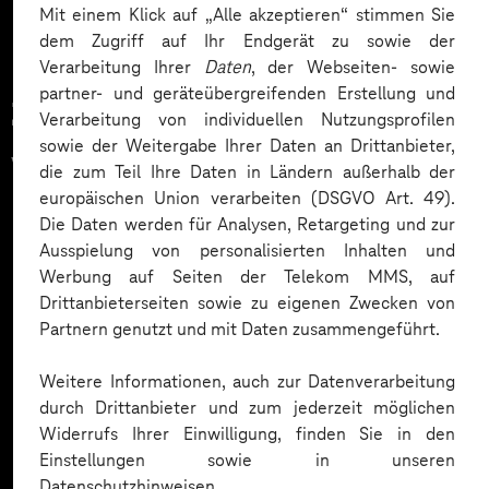
Mit einem Klick auf „Alle akzeptieren“ stimmen Sie
dem Zugriff auf Ihr Endgerät zu sowie der
Verarbeitung Ihrer
Daten
, der Webseiten- sowie
partner- und geräteübergreifenden Erstellung und
Zahlreiche Unternehmen
Verarbeitung von individuellen Nutzungsprofilen
sowie der Weitergabe Ihrer Daten an Drittanbieter,
vertrauen auf unsere
die zum Teil Ihre Daten in Ländern außerhalb der
europäischen Union verarbeiten (DSGVO Art. 49).
Expertise. Hier eine Auswahl:
Die Daten werden für Analysen, Retargeting und zur
Ausspielung von personalisierten Inhalten und
Werbung auf Seiten der Telekom MMS, auf
Drittanbieterseiten sowie zu eigenen Zwecken von
Partnern genutzt und mit Daten zusammengeführt.
Weitere Informationen, auch zur Datenverarbeitung
durch Drittanbieter und zum jederzeit möglichen
Widerrufs Ihrer Einwilligung, finden Sie in den
Einstellungen sowie in unseren
Datenschutzhinweisen.