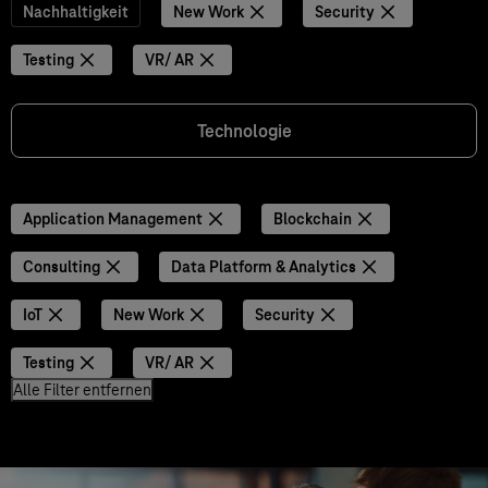
Nachhaltigkeit
New Work
Security
Testing
VR/ AR
Technologie
Application Management
Blockchain
Consulting
Data Platform & Analytics
IoT
New Work
Security
Testing
VR/ AR
Alle Filter entfernen