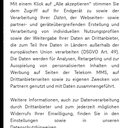
Mit einem Klick auf „Alle akzeptieren“ stimmen Sie
dem Zugriff auf Ihr Endgerät zu sowie der
Verarbeitung Ihrer
Daten
, der Webseiten- sowie
partner- und geräteübergreifenden Erstellung und
Zahlreiche Unternehmen
Verarbeitung von individuellen Nutzungsprofilen
sowie der Weitergabe Ihrer Daten an Drittanbieter,
vertrauen auf unsere
die zum Teil Ihre Daten in Ländern außerhalb der
europäischen Union verarbeiten (DSGVO Art. 49).
Expertise. Hier eine Auswahl:
Die Daten werden für Analysen, Retargeting und zur
Ausspielung von personalisierten Inhalten und
Werbung auf Seiten der Telekom MMS, auf
Drittanbieterseiten sowie zu eigenen Zwecken von
Partnern genutzt und mit Daten zusammengeführt.
Weitere Informationen, auch zur Datenverarbeitung
durch Drittanbieter und zum jederzeit möglichen
Widerrufs Ihrer Einwilligung, finden Sie in den
Einstellungen sowie in unseren
Datenschutzhinweisen.