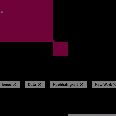
.
rience
Data
Nachhaltigkeit
New Work