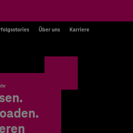
rfolgsstories
Über uns
Karriere
ehr
sen.
oaden.
ieren