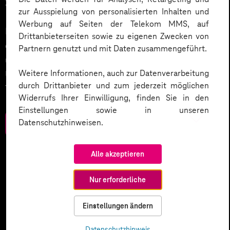
Service.
zur Ausspielung von personalisierten Inhalten und
Werbung auf Seiten der Telekom MMS, auf
KI wird der nächste große Treiber in der Digitalisierung
Drittanbieterseiten sowie zu eigenen Zwecken von
des Kundenservices sein. Wie wird dies umgesetzt
Partnern genutzt und mit Daten zusammengeführt.
und welche weiteren Smart Services setzen
Weitere Informationen, auch zur Datenverarbeitung
Unternehmen ein? Werfen Sie einen Blick in unser
durch Drittanbieter und zum jederzeit möglichen
Trendbook.
Widerrufs Ihrer Einwilligung, finden Sie in den
Einstellungen sowie in unseren
Datenschutzhinweisen.
Zum Download
Alle akzeptieren
Nur erforderliche
Einstellungen ändern
Datenschutzhinweis