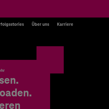
rfolgsstories
Über uns
Karriere
ehr
sen.
oaden.
ieren