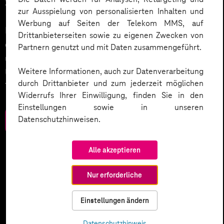
Service.
zur Ausspielung von personalisierten Inhalten und
Werbung auf Seiten der Telekom MMS, auf
KI wird der nächste große Treiber in der Digitalisierung
Drittanbieterseiten sowie zu eigenen Zwecken von
des Kundenservices sein. Wie wird dies umgesetzt
Partnern genutzt und mit Daten zusammengeführt.
und welche weiteren Smart Services setzen
Weitere Informationen, auch zur Datenverarbeitung
Unternehmen ein? Werfen Sie einen Blick in unser
durch Drittanbieter und zum jederzeit möglichen
Trendbook.
Widerrufs Ihrer Einwilligung, finden Sie in den
Einstellungen sowie in unseren
Datenschutzhinweisen.
Zum Download
Alle akzeptieren
Nur erforderliche
Einstellungen ändern
Datenschutzhinweis