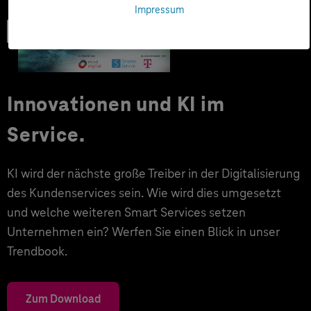
Impressum
Trendbook
Innovationen und KI im
Service.
KI wird der nächste große Treiber in der Digitalisierung
des Kundenservices sein. Wie wird dies umgesetzt
und welche weiteren Smart Services setzen
Unternehmen ein? Werfen Sie einen Blick in unser
Trendbook.
Zum Download