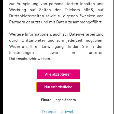
zur Ausspielung von personalisierten Inhalten und
Entdecken Sie 10 entscheidende Schritte, um
Werbung auf Seiten der Telekom MMS, auf
rechtliche Anforderungen zu erfüllen, Vertrauen zu
Drittanbieterseiten sowie zu eigenen Zwecken von
stärken und Innovation sicher zu gestalten – inklusive
Partnern genutzt und mit Daten zusammengeführt.
praktischer Checkliste zum Download.
Weitere Informationen, auch zur Datenverarbeitung
durch Drittanbieter und zum jederzeit möglichen
Zum Download
Widerrufs Ihrer Einwilligung, finden Sie in den
Einstellungen sowie in unseren
Datenschutzhinweisen.
Alle akzeptieren
Nur erforderliche
Einstellungen ändern
Datenschutzhinweis