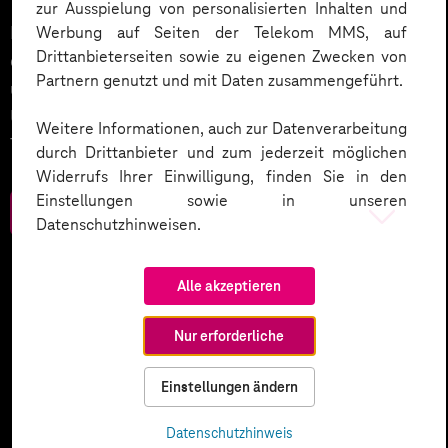
zur Ausspielung von personalisierten Inhalten und
KI wird der nächste große Treiber in der Digitalisierung
Werbung auf Seiten der Telekom MMS, auf
Drittanbieterseiten sowie zu eigenen Zwecken von
des Kundenservices sein. Wie wird dies umgesetzt
Partnern genutzt und mit Daten zusammengeführt.
und welche weiteren Smart Services setzen
Unternehmen ein? Werfen Sie einen Blick in unser
Weitere Informationen, auch zur Datenverarbeitung
Trendbook.
durch Drittanbieter und zum jederzeit möglichen
Widerrufs Ihrer Einwilligung, finden Sie in den
Einstellungen sowie in unseren
Zum Download
Datenschutzhinweisen.
Alle akzeptieren
Nur erforderliche
Einstellungen ändern
Datenschutzhinweis