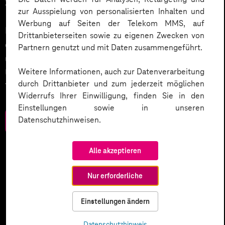
Service.
zur Ausspielung von personalisierten Inhalten und
Werbung auf Seiten der Telekom MMS, auf
KI wird der nächste große Treiber in der Digitalisierung
Drittanbieterseiten sowie zu eigenen Zwecken von
des Kundenservices sein. Wie wird dies umgesetzt
Partnern genutzt und mit Daten zusammengeführt.
und welche weiteren Smart Services setzen
Weitere Informationen, auch zur Datenverarbeitung
Unternehmen ein? Werfen Sie einen Blick in unser
durch Drittanbieter und zum jederzeit möglichen
Trendbook.
Widerrufs Ihrer Einwilligung, finden Sie in den
Einstellungen sowie in unseren
Datenschutzhinweisen.
Zum Download
Alle akzeptieren
Nur erforderliche
Einstellungen ändern
Datenschutzhinweis