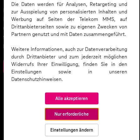
Die Daten werden für Analysen, Retargeting und
Datenschutz in KI-Projekten leicht gemacht:
zur Ausspielung von personalisierten Inhalten und
Entdecken Sie 10 entscheidende Schritte, um
Werbung auf Seiten der Telekom MMS, auf
Drittanbieterseiten sowie zu eigenen Zwecken von
rechtliche Anforderungen zu erfüllen, Vertrauen zu
Partnern genutzt und mit Daten zusammengeführt.
stärken und Innovation sicher zu gestalten – inklusive
praktischer Checkliste zum Download.
Weitere Informationen, auch zur Datenverarbeitung
durch Drittanbieter und zum jederzeit möglichen
Widerrufs Ihrer Einwilligung, finden Sie in den
Zum Download
Einstellungen sowie in unseren
Datenschutzhinweisen.
Alle akzeptieren
Nur erforderliche
Einstellungen ändern