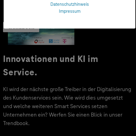
Datenschutzhinweis
Impressum
Trendbook
Innovationen und KI im
Service.
KI wird der nächste große Treiber in der Digitalisierung
des Kundenservices sein. Wie wird dies umgesetzt
und welche weiteren Smart Services setzen
Unternehmen ein? Werfen Sie einen Blick in unser
Trendbook.