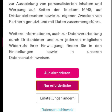
zur Ausspielung von personalisierten Inhalten und
Entdecken Sie 10 entscheidende Schritte, um
Werbung auf Seiten der Telekom MMS, auf
rechtliche Anforderungen zu erfüllen, Vertrauen zu
Drittanbieterseiten sowie zu eigenen Zwecken von
stärken und Innovation sicher zu gestalten – inklusive
Partnern genutzt und mit Daten zusammengeführt.
praktischer Checkliste zum Download.
Weitere Informationen, auch zur Datenverarbeitung
durch Drittanbieter und zum jederzeit möglichen
Zum Download
Widerrufs Ihrer Einwilligung, finden Sie in den
Einstellungen sowie in unseren
Datenschutzhinweisen.
Alle akzeptieren
Nur erforderliche
Einstellungen ändern
Datenschutzhinweis