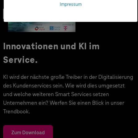
Impressum
Trendbook
Innovationen und KI im
Service.
KI wird der nächste große Treiber in der Digitalisierung
des Kundenservices sein. Wie wird dies umgesetzt
und welche weiteren Smart Services setzen
Unternehmen ein? Werfen Sie einen Blick in unser
Trendbook.
Zum Download