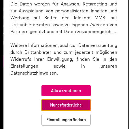
Die Daten werden für Analysen, Retargeting und
Datenschutz in KI-Projekten leicht gemacht:
zur Ausspielung von personalisierten Inhalten und
Entdecken Sie 10 entscheidende Schritte, um
Werbung auf Seiten der Telekom MMS, auf
Drittanbieterseiten sowie zu eigenen Zwecken von
rechtliche Anforderungen zu erfüllen, Vertrauen zu
Partnern genutzt und mit Daten zusammengeführt.
stärken und Innovation sicher zu gestalten – inklusive
praktischer Checkliste zum Download.
Weitere Informationen, auch zur Datenverarbeitung
durch Drittanbieter und zum jederzeit möglichen
Widerrufs Ihrer Einwilligung, finden Sie in den
Zum Download
Einstellungen sowie in unseren
Datenschutzhinweisen.
Alle akzeptieren
Nur erforderliche
Einstellungen ändern