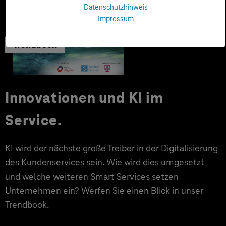
Datenschutzhinweis
Impressum
Trendbook
Innovationen und KI im
Service.
KI wird der nächste große Treiber in der Digitalisierung
des Kundenservices sein. Wie wird dies umgesetzt
und welche weiteren Smart Services setzen
Unternehmen ein? Werfen Sie einen Blick in unser
Trendbook.