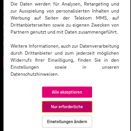
Die Daten werden für Analysen, Retargeting und
Datenschutz in KI-Projekten leicht gemacht:
zur Ausspielung von personalisierten Inhalten und
Entdecken Sie 10 entscheidende Schritte, um
Werbung auf Seiten der Telekom MMS, auf
Drittanbieterseiten sowie zu eigenen Zwecken von
rechtliche Anforderungen zu erfüllen, Vertrauen zu
Partnern genutzt und mit Daten zusammengeführt.
stärken und Innovation sicher zu gestalten – inklusive
praktischer Checkliste zum Download.
Weitere Informationen, auch zur Datenverarbeitung
durch Drittanbieter und zum jederzeit möglichen
Widerrufs Ihrer Einwilligung, finden Sie in den
Zum Download
Einstellungen sowie in unseren
Datenschutzhinweisen.
Alle akzeptieren
Nur erforderliche
Einstellungen ändern