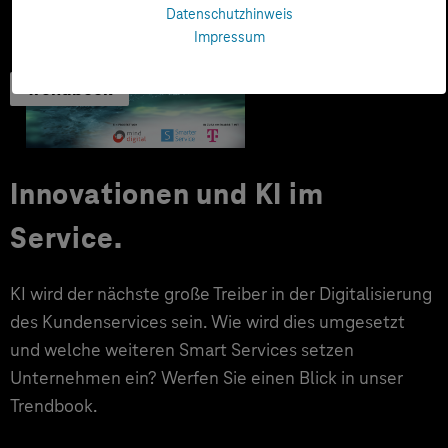
Datenschutzhinweis
Impressum
Trendbook
Innovationen und KI im
Service.
KI wird der nächste große Treiber in der Digitalisierung
des Kundenservices sein. Wie wird dies umgesetzt
und welche weiteren Smart Services setzen
Unternehmen ein? Werfen Sie einen Blick in unser
Trendbook.