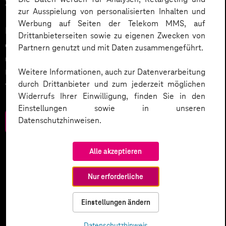
Service.
zur Ausspielung von personalisierten Inhalten und
Werbung auf Seiten der Telekom MMS, auf
KI wird der nächste große Treiber in der Digitalisierung
Drittanbieterseiten sowie zu eigenen Zwecken von
des Kundenservices sein. Wie wird dies umgesetzt
Partnern genutzt und mit Daten zusammengeführt.
und welche weiteren Smart Services setzen
Weitere Informationen, auch zur Datenverarbeitung
Unternehmen ein? Werfen Sie einen Blick in unser
durch Drittanbieter und zum jederzeit möglichen
Trendbook.
Widerrufs Ihrer Einwilligung, finden Sie in den
Einstellungen sowie in unseren
Datenschutzhinweisen.
Zum Download
Alle akzeptieren
Nur erforderliche
Einstellungen ändern
Datenschutzhinweis