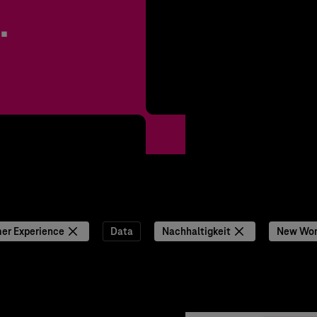
.
er Experience
Data
Nachhaltigkeit
New Wor