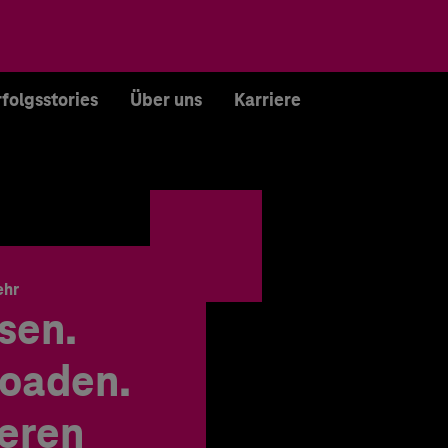
rfolgsstories
Über uns
Karriere
ehr
sen.
oaden.
ieren