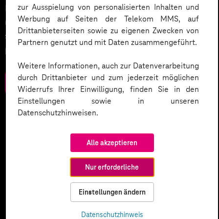
zur Ausspielung von personalisierten Inhalten und
Entdecken Sie 10 entscheidende Schritte, um
Werbung auf Seiten der Telekom MMS, auf
rechtliche Anforderungen zu erfüllen, Vertrauen zu
Drittanbieterseiten sowie zu eigenen Zwecken von
stärken und Innovation sicher zu gestalten – inklusive
Partnern genutzt und mit Daten zusammengeführt.
praktischer Checkliste zum Download.
Weitere Informationen, auch zur Datenverarbeitung
durch Drittanbieter und zum jederzeit möglichen
Zum Download
Widerrufs Ihrer Einwilligung, finden Sie in den
Einstellungen sowie in unseren
Datenschutzhinweisen.
Alle akzeptieren
Nur erforderliche
Einstellungen ändern
Datenschutzhinweis