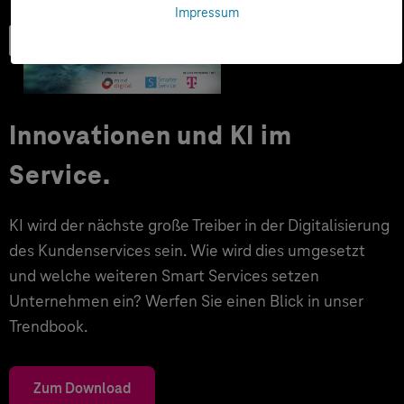
Impressum
Trendbook
Innovationen und KI im
Service.
KI wird der nächste große Treiber in der Digitalisierung
des Kundenservices sein. Wie wird dies umgesetzt
und welche weiteren Smart Services setzen
Unternehmen ein? Werfen Sie einen Blick in unser
Trendbook.
Zum Download