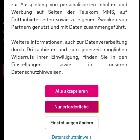
zur Ausspielung von personalisierten Inhalten und
Werbung auf Seiten der Telekom MMS, auf
KI wird der nächste große Treiber in der Digitalisierung
Drittanbieterseiten sowie zu eigenen Zwecken von
des Kundenservices sein. Wie wird dies umgesetzt
Partnern genutzt und mit Daten zusammengeführt.
und welche weiteren Smart Services setzen
Unternehmen ein? Werfen Sie einen Blick in unser
Weitere Informationen, auch zur Datenverarbeitung
Trendbook.
durch Drittanbieter und zum jederzeit möglichen
Widerrufs Ihrer Einwilligung, finden Sie in den
Einstellungen sowie in unseren
Zum Download
Datenschutzhinweisen.
Alle akzeptieren
Nur erforderliche
Einstellungen ändern
Datenschutzhinweis