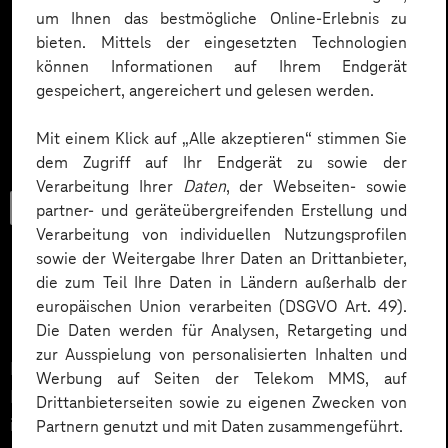
um Ihnen das bestmögliche Online-Erlebnis zu
bieten. Mittels der eingesetzten Technologien
können Informationen auf Ihrem Endgerät
gespeichert, angereichert und gelesen werden.
Mit einem Klick auf „Alle akzeptieren“ stimmen Sie
dem Zugriff auf Ihr Endgerät zu sowie der
Verarbeitung Ihrer
Daten
, der Webseiten- sowie
User Guide
partner- und geräteübergreifenden Erstellung und
Verarbeitung von individuellen Nutzungsprofilen
sowie der Weitergabe Ihrer Daten an Drittanbieter,
die zum Teil Ihre Daten in Ländern außerhalb der
Digitales Upgrade in Kliniken
europäischen Union verarbeiten (DSGVO Art. 49).
Die Daten werden für Analysen, Retargeting und
zur Ausspielung von personalisierten Inhalten und
Lesen Sie in unserem User Guide, wie Sie Ihre
Werbung auf Seiten der Telekom MMS, auf
Mitarbeitenden bei der Einführung digitaler Prozesse
Drittanbieterseiten sowie zu eigenen Zwecken von
im Klinikalltag begleiten können.
Partnern genutzt und mit Daten zusammengeführt.