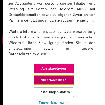
zur Ausspielung von personalisierten Inhalten und
Entdecken Sie 10 entscheidende Schritte, um
Werbung auf Seiten der Telekom MMS, auf
rechtliche Anforderungen zu erfüllen, Vertrauen zu
Drittanbieterseiten sowie zu eigenen Zwecken von
stärken und Innovation sicher zu gestalten – inklusive
Partnern genutzt und mit Daten zusammengeführt.
praktischer Checkliste zum Download.
Weitere Informationen, auch zur Datenverarbeitung
durch Drittanbieter und zum jederzeit möglichen
Zum Download
Widerrufs Ihrer Einwilligung, finden Sie in den
Einstellungen sowie in unseren
Datenschutzhinweisen.
Alle akzeptieren
Nur erforderliche
Einstellungen ändern
Datenschutzhinweis