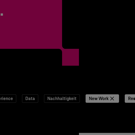
.
rience
Data
Nachhaltigkeit
New Work
Res