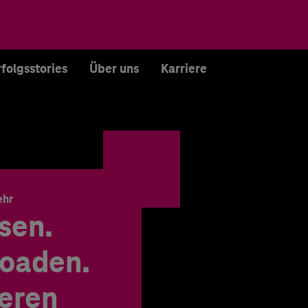
rfolgsstories
Über uns
Karriere
ehr
sen.
oaden.
ieren