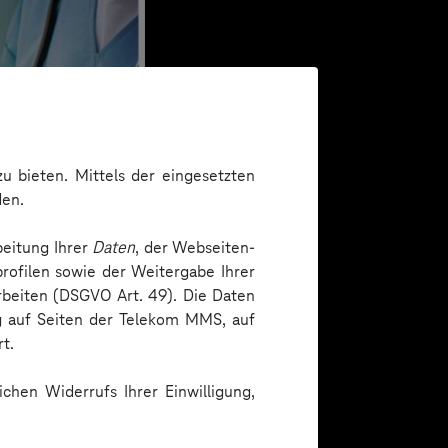
u bieten. Mittels der eingesetzten
den.
beitung Ihrer
Daten
, der Webseiten-
rofilen sowie der Weitergabe Ihrer
arbeiten (DSGVO Art. 49). Die Daten
ng auf Seiten der Telekom MMS, auf
t.
chen Widerrufs Ihrer Einwilligung,