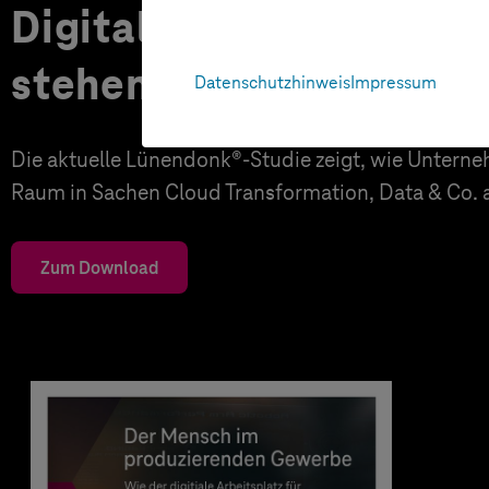
Digitale Transformatio
stehen wir?
Datenschutzhinweis
Impressum
Die aktuelle Lünendonk®-Studie zeigt, wie Unter
Raum in Sachen Cloud Transformation, Data & Co. a
Zum Download