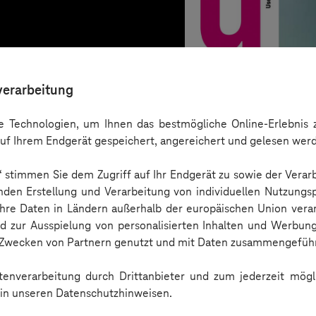
verarbeitung
 Technologien, um Ihnen das bestmögliche Online-Erlebnis z
uf Ihrem Endgerät gespeichert, angereichert und gelesen wer
n“ stimmen Sie dem Zugriff auf Ihr Endgerät zu sowie der Verar
nden Erstellung und Verarbeitung von individuellen Nutzungsp
 Ihre Daten in Ländern außerhalb der europäischen Union ver
nd zur Ausspielung von personalisierten Inhalten und Werbu
User Guide
n Zwecken von Partnern genutzt und mit Daten zusammengeführ
enverarbeitung durch Drittanbieter und zum jederzeit mögli
e in unseren Datenschutzhinweisen.