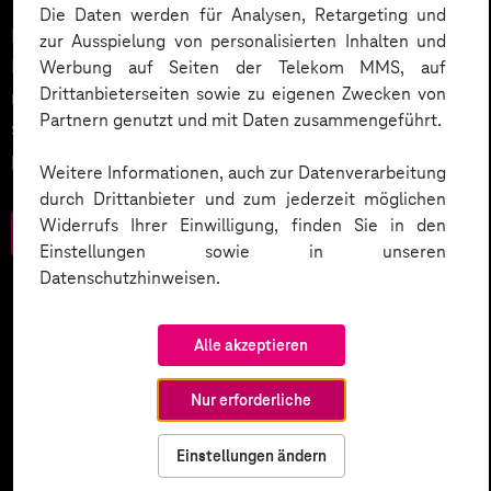
Die Daten werden für Analysen, Retargeting und
Datenschutz in KI-Projekten leicht gemacht:
zur Ausspielung von personalisierten Inhalten und
Entdecken Sie 10 entscheidende Schritte, um
Werbung auf Seiten der Telekom MMS, auf
Drittanbieterseiten sowie zu eigenen Zwecken von
rechtliche Anforderungen zu erfüllen, Vertrauen zu
Partnern genutzt und mit Daten zusammengeführt.
stärken und Innovation sicher zu gestalten – inklusive
praktischer Checkliste zum Download.
Weitere Informationen, auch zur Datenverarbeitung
durch Drittanbieter und zum jederzeit möglichen
Widerrufs Ihrer Einwilligung, finden Sie in den
Zum Download
Einstellungen sowie in unseren
Datenschutzhinweisen.
Alle akzeptieren
Nur erforderliche
Einstellungen ändern