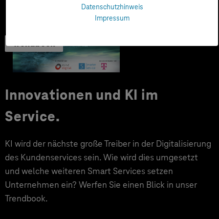
Datenschutzhinweis
Impressum
Trendbook
Innovationen und KI im
Service.
KI wird der nächste große Treiber in der Digitalisierung
des Kundenservices sein. Wie wird dies umgesetzt
und welche weiteren Smart Services setzen
Unternehmen ein? Werfen Sie einen Blick in unser
Trendbook.