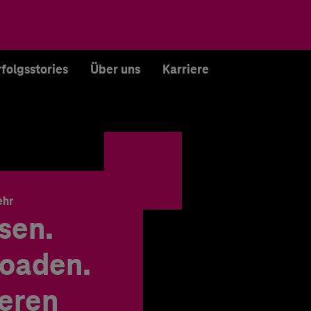
rfolgsstories
Über uns
Karriere
ehr
sen.
oaden.
ieren