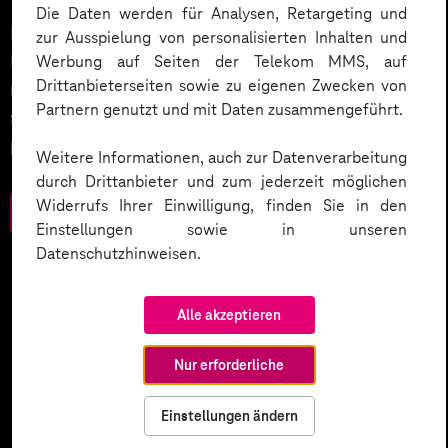
Die Daten werden für Analysen, Retargeting und
Datenschutz in KI-Projekten leicht gemacht:
zur Ausspielung von personalisierten Inhalten und
Entdecken Sie 10 entscheidende Schritte, um
Werbung auf Seiten der Telekom MMS, auf
Drittanbieterseiten sowie zu eigenen Zwecken von
rechtliche Anforderungen zu erfüllen, Vertrauen zu
Partnern genutzt und mit Daten zusammengeführt.
stärken und Innovation sicher zu gestalten – inklusive
praktischer Checkliste zum Download.
Weitere Informationen, auch zur Datenverarbeitung
durch Drittanbieter und zum jederzeit möglichen
Widerrufs Ihrer Einwilligung, finden Sie in den
Zum Download
Einstellungen sowie in unseren
Datenschutzhinweisen.
Alle akzeptieren
Nur erforderliche
Einstellungen ändern