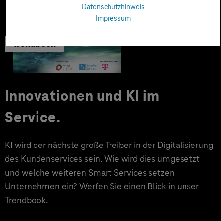
Datenschutzhinweis
Impressum
Trendbook
Innovationen und KI im
Service.
KI wird der nächste große Treiber in der Digitalisierung
des Kundenservices sein. Wie wird dies umgesetzt
und welche weiteren Smart Services setzen
Unternehmen ein? Werfen Sie einen Blick in unser
Trendbook.