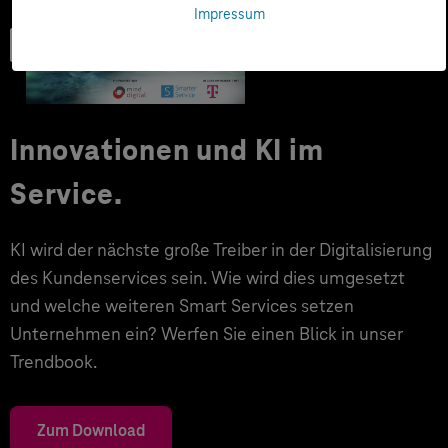
Impressum
Trendbook
Innovationen und KI im
Service.
KI wird der nächste große Treiber in der Digitalisierung
des Kundenservices sein. Wie wird dies umgesetzt
und welche weiteren Smart Services setzen
Unternehmen ein? Werfen Sie einen Blick in unser
Trendbook.
Zum Download