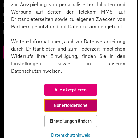
zur Ausspielung von personalisierten Inhalten und
Entdecken Sie 10 entscheidende Schritte, um
Werbung auf Seiten der Telekom MMS, auf
rechtliche Anforderungen zu erfüllen, Vertrauen zu
Drittanbieterseiten sowie zu eigenen Zwecken von
stärken und Innovation sicher zu gestalten – inklusive
Partnern genutzt und mit Daten zusammengeführt.
praktischer Checkliste zum Download.
Weitere Informationen, auch zur Datenverarbeitung
durch Drittanbieter und zum jederzeit möglichen
Zum Download
Widerrufs Ihrer Einwilligung, finden Sie in den
Einstellungen sowie in unseren
Datenschutzhinweisen.
Alle akzeptieren
Nur erforderliche
Einstellungen ändern
Datenschutzhinweis