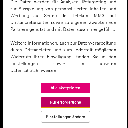
Die Daten werden für Analysen, Retargeting und
Service.
zur Ausspielung von personalisierten Inhalten und
Werbung auf Seiten der Telekom MMS, auf
KI wird der nächste große Treiber in der Digitalisierung
Drittanbieterseiten sowie zu eigenen Zwecken von
Partnern genutzt und mit Daten zusammengeführt.
des Kundenservices sein. Wie wird dies umgesetzt
und welche weiteren Smart Services setzen
Weitere Informationen, auch zur Datenverarbeitung
Unternehmen ein? Werfen Sie einen Blick in unser
durch Drittanbieter und zum jederzeit möglichen
Trendbook.
Widerrufs Ihrer Einwilligung, finden Sie in den
Einstellungen sowie in unseren
Datenschutzhinweisen.
Zum Download
Alle akzeptieren
Nur erforderliche
Einstellungen ändern