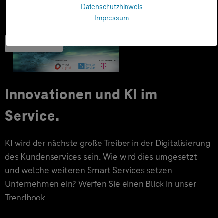
Datenschutzhinweis
Impressum
Trendbook
Innovationen und KI im
Service.
KI wird der nächste große Treiber in der Digitalisierung
des Kundenservices sein. Wie wird dies umgesetzt
und welche weiteren Smart Services setzen
Unternehmen ein? Werfen Sie einen Blick in unser
Trendbook.