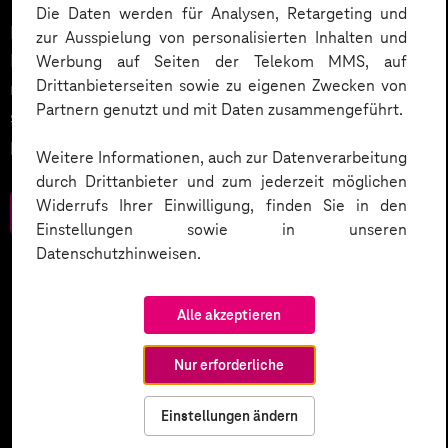
Die Daten werden für Analysen, Retargeting und
Datenschutz in KI-Projekten leicht gemacht:
zur Ausspielung von personalisierten Inhalten und
Entdecken Sie 10 entscheidende Schritte, um
Werbung auf Seiten der Telekom MMS, auf
Drittanbieterseiten sowie zu eigenen Zwecken von
rechtliche Anforderungen zu erfüllen, Vertrauen zu
Partnern genutzt und mit Daten zusammengeführt.
stärken und Innovation sicher zu gestalten – inklusive
praktischer Checkliste zum Download.
Weitere Informationen, auch zur Datenverarbeitung
durch Drittanbieter und zum jederzeit möglichen
Widerrufs Ihrer Einwilligung, finden Sie in den
Zum Download
Einstellungen sowie in unseren
Datenschutzhinweisen.
Alle akzeptieren
Nur erforderliche
Einstellungen ändern