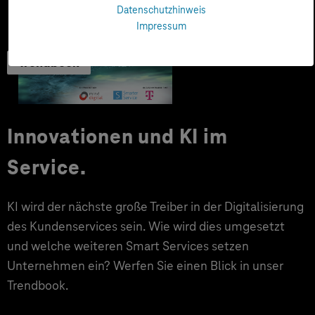
Datenschutzhinweis
Impressum
Trendbook
Innovationen und KI im
Service.
KI wird der nächste große Treiber in der Digitalisierung
des Kundenservices sein. Wie wird dies umgesetzt
und welche weiteren Smart Services setzen
Unternehmen ein? Werfen Sie einen Blick in unser
Trendbook.