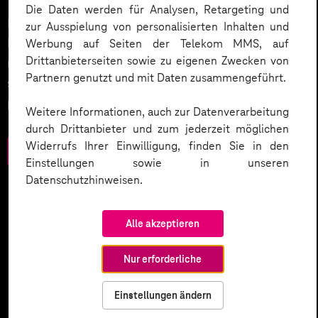
Die Daten werden für Analysen, Retargeting und
Datenschutz in KI-Projekten leicht gemacht:
zur Ausspielung von personalisierten Inhalten und
Entdecken Sie 10 entscheidende Schritte, um
Werbung auf Seiten der Telekom MMS, auf
Drittanbieterseiten sowie zu eigenen Zwecken von
rechtliche Anforderungen zu erfüllen, Vertrauen zu
Partnern genutzt und mit Daten zusammengeführt.
stärken und Innovation sicher zu gestalten – inklusive
praktischer Checkliste zum Download.
Weitere Informationen, auch zur Datenverarbeitung
durch Drittanbieter und zum jederzeit möglichen
Widerrufs Ihrer Einwilligung, finden Sie in den
Zum Download
Einstellungen sowie in unseren
Datenschutzhinweisen.
Alle akzeptieren
Nur erforderliche
Einstellungen ändern