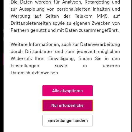
Mit KI die Gesundheit von
Die Daten werden für Analysen, Retargeting und
zur Ausspielung von personalisierten Inhalten und
Morgen gestalten.
Werbung auf Seiten der Telekom MMS, auf
Drittanbieterseiten sowie zu eigenen Zwecken von
Partnern genutzt und mit Daten zusammengeführt.
Neue Chancen für Gesundheitsfürsorge und
Prävention.
Weitere Informationen, auch zur Datenverarbeitung
durch Drittanbieter und zum jederzeit möglichen
Widerrufs Ihrer Einwilligung, finden Sie in den
Zum Download
Einstellungen sowie in unseren
Datenschutzhinweisen.
Alle akzeptieren
Nur erforderliche
Einstellungen ändern