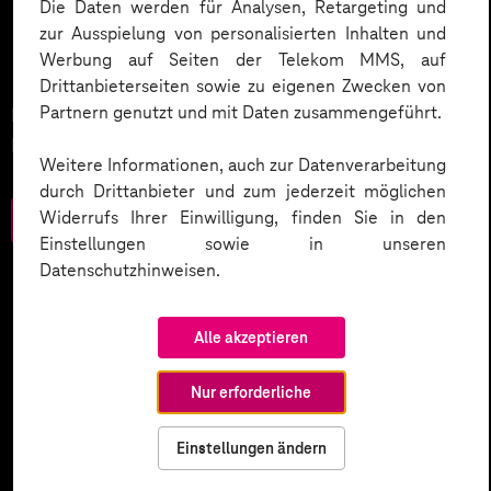
Mit KI die Gesundheit von
Die Daten werden für Analysen, Retargeting und
zur Ausspielung von personalisierten Inhalten und
Morgen gestalten.
Werbung auf Seiten der Telekom MMS, auf
Drittanbieterseiten sowie zu eigenen Zwecken von
Partnern genutzt und mit Daten zusammengeführt.
Neue Chancen für Gesundheitsfürsorge und
Prävention.
Weitere Informationen, auch zur Datenverarbeitung
durch Drittanbieter und zum jederzeit möglichen
Widerrufs Ihrer Einwilligung, finden Sie in den
Zum Download
Einstellungen sowie in unseren
Datenschutzhinweisen.
Alle akzeptieren
Nur erforderliche
Einstellungen ändern