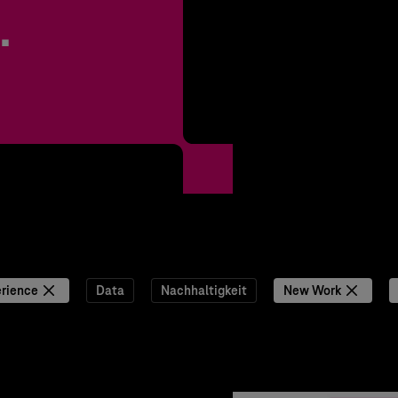
.
rience
Data
Nachhaltigkeit
New Work