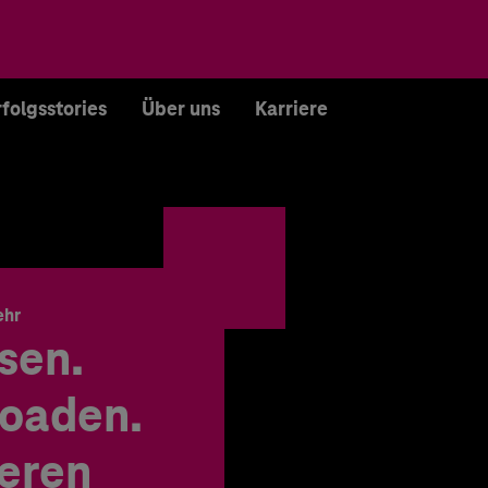
rfolgsstories
Über uns
Karriere
ehr
sen.
oaden.
ieren