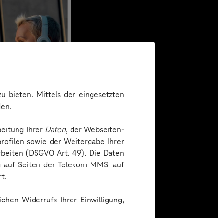
u bieten. Mittels der eingesetzten
den.
beitung Ihrer
Daten
, der Webseiten-
rofilen sowie der Weitergabe Ihrer
arbeiten (DSGVO Art. 49). Die Daten
ng auf Seiten der Telekom MMS, auf
t.
chen Widerrufs Ihrer Einwilligung,