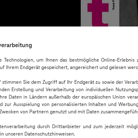
verarbeitung
 Technologien, um Ihnen das bestmögliche Online-Erlebnis z
uf Ihrem Endgerät gespeichert, angereichert und gelesen wer
n“ stimmen Sie dem Zugriff auf Ihr Endgerät zu sowie der Verar
nden Erstellung und Verarbeitung von individuellen Nutzungsp
 Ihre Daten in Ländern außerhalb der europäischen Union ver
nd zur Ausspielung von personalisierten Inhalten und Werbu
Trend-Porträt
n Zwecken von Partnern genutzt und mit Daten zusammengeführ
enverarbeitung durch Drittanbieter und zum jederzeit mögli
e in unseren Datenschutzhinweisen.