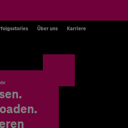
rfolgsstories
Über uns
Karriere
ehr
sen.
oaden.
ieren