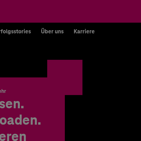
rfolgsstories
Über uns
Karriere
ehr
sen.
oaden.
ieren