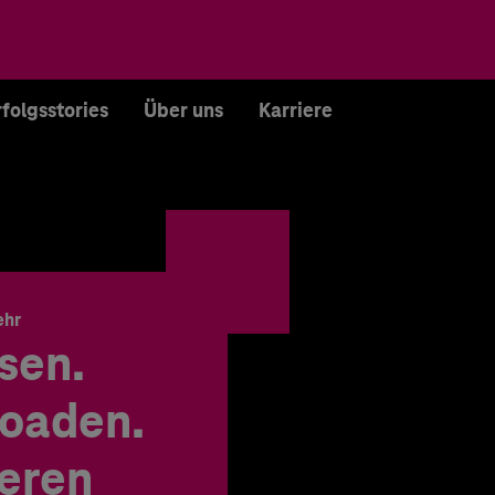
rfolgsstories
Über uns
Karriere
ehr
sen.
oaden.
ieren