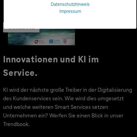
Datenschutzhinweis
Impressum
Trendbook
Innovationen und KI im
Service.
KI wird der nächste große Treiber in der Digitalisierung
des Kundenservices sein. Wie wird dies umgesetzt
und welche weiteren Smart Services setzen
Unternehmen ein? Werfen Sie einen Blick in unser
Trendbook.