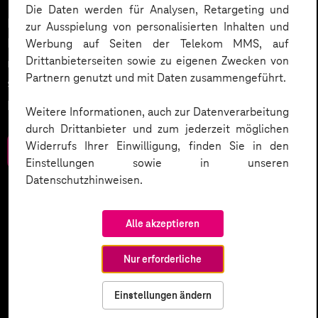
Die Daten werden für Analysen, Retargeting und
Datenschutz in KI-Projekten leicht gemacht:
zur Ausspielung von personalisierten Inhalten und
Entdecken Sie 10 entscheidende Schritte, um
Werbung auf Seiten der Telekom MMS, auf
Drittanbieterseiten sowie zu eigenen Zwecken von
rechtliche Anforderungen zu erfüllen, Vertrauen zu
Partnern genutzt und mit Daten zusammengeführt.
stärken und Innovation sicher zu gestalten – inklusive
praktischer Checkliste zum Download.
Weitere Informationen, auch zur Datenverarbeitung
durch Drittanbieter und zum jederzeit möglichen
Widerrufs Ihrer Einwilligung, finden Sie in den
Zum Download
Einstellungen sowie in unseren
Datenschutzhinweisen.
Alle akzeptieren
Nur erforderliche
Einstellungen ändern