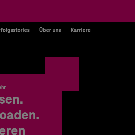
rfolgsstories
Über uns
Karriere
ehr
sen.
oaden.
ieren