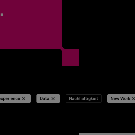
.
Experience
Data
Nachhaltigkeit
New Work