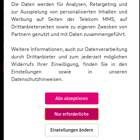
Die Daten werden für Analysen, Retargeting und
Datenschutz in KI-Projekten leicht gemacht:
zur Ausspielung von personalisierten Inhalten und
Entdecken Sie 10 entscheidende Schritte, um
Werbung auf Seiten der Telekom MMS, auf
Drittanbieterseiten sowie zu eigenen Zwecken von
rechtliche Anforderungen zu erfüllen, Vertrauen zu
Partnern genutzt und mit Daten zusammengeführt.
stärken und Innovation sicher zu gestalten – inklusive
praktischer Checkliste zum Download.
Weitere Informationen, auch zur Datenverarbeitung
durch Drittanbieter und zum jederzeit möglichen
Widerrufs Ihrer Einwilligung, finden Sie in den
Zum Download
Einstellungen sowie in unseren
Datenschutzhinweisen.
Alle akzeptieren
Nur erforderliche
Einstellungen ändern