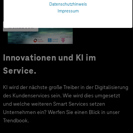
Datenschutzhinweis
Impressum
Trendbook
Innovationen und KI im
Service.
KI wird der nächste große Treiber in der Digitalisierung
des Kundenservices sein. Wie wird dies umgesetzt
und welche weiteren Smart Services setzen
Unternehmen ein? Werfen Sie einen Blick in unser
Trendbook.