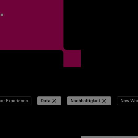
.
er Experience
Data
Nachhaltigkeit
New Wor