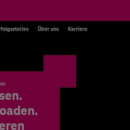
rfolgsstories
Über uns
Karriere
ehr
sen.
oaden.
ieren