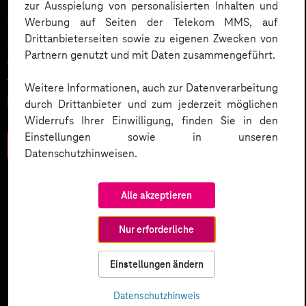
zur Ausspielung von personalisierten Inhalten und
Datenschutz in KI-Projekten leicht gemacht:
Werbung auf Seiten der Telekom MMS, auf
Drittanbieterseiten sowie zu eigenen Zwecken von
Entdecken Sie 10 entscheidende Schritte, um
Partnern genutzt und mit Daten zusammengeführt.
rechtliche Anforderungen zu erfüllen, Vertrauen zu
stärken und Innovation sicher zu gestalten – inklusive
Weitere Informationen, auch zur Datenverarbeitung
praktischer Checkliste zum Download.
durch Drittanbieter und zum jederzeit möglichen
Widerrufs Ihrer Einwilligung, finden Sie in den
Einstellungen sowie in unseren
Zum Download
Datenschutzhinweisen.
Alle akzeptieren
Nur erforderliche
Einstellungen ändern
Datenschutzhinweis