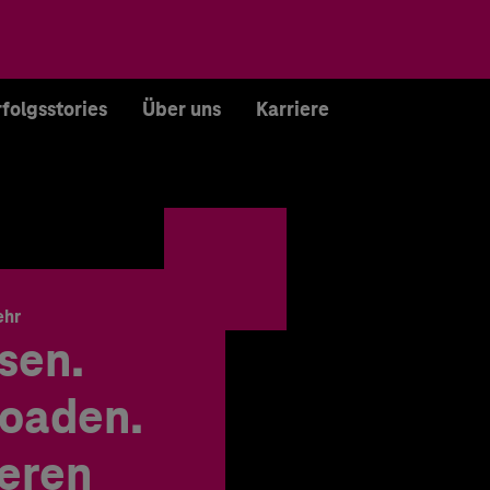
rfolgsstories
Über uns
Karriere
ehr
sen.
oaden.
ieren