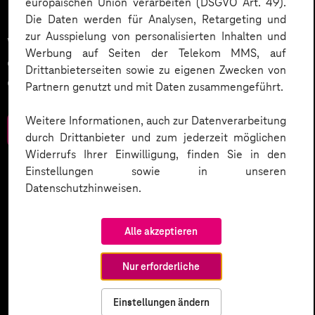
Plan.
europäischen Union verarbeiten (DSGVO Art. 49).
Die Daten werden für Analysen, Retargeting und
zur Ausspielung von personalisierten Inhalten und
Wer komplexe Prozesse digitalisieren will, braucht
Werbung auf Seiten der Telekom MMS, auf
einen Plan. Wir haben Strategien zusammengestellt,
Drittanbieterseiten sowie zu eigenen Zwecken von
die Sie wettbewerbsstark machen.
Partnern genutzt und mit Daten zusammengeführt.
Weitere Informationen, auch zur Datenverarbeitung
Zum Download
durch Drittanbieter und zum jederzeit möglichen
Widerrufs Ihrer Einwilligung, finden Sie in den
Einstellungen sowie in unseren
Datenschutzhinweisen.
Alle akzeptieren
Nur erforderliche
Einstellungen ändern