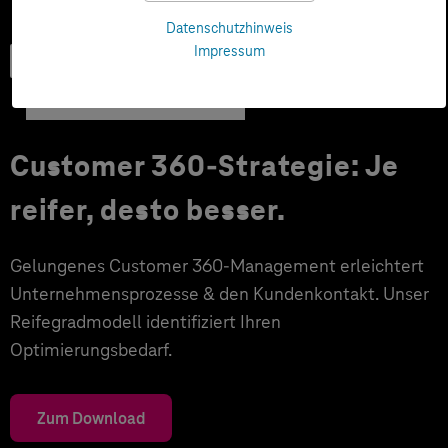
Datenschutzhinweis
Impressum
User Guide
Customer 360-Strategie: Je
reifer, desto besser.
Gelungenes Customer 360-Management erleichtert
Unternehmensprozesse & den Kundenkontakt. Unser
Reifegradmodell identifiziert Ihren
Optimierungsbedarf.
Zum Download