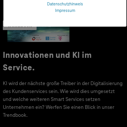
Datenschutzhinweis
Impressum
Trendbook
Innovationen und KI im
Service.
KI wird der nächste große Treiber in der Digitalisierung
des Kundenservices sein. Wie wird dies umgesetzt
und welche weiteren Smart Services setzen
Unternehmen ein? Werfen Sie einen Blick in unser
Trendbook.